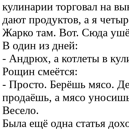
- Андрюх, а котлеты в ку
Рощин смеётся:
- Просто. Берёшь мясо. Д
продаёшь, а мясо уносиш
Весело.
Была ещё одна статья дох
известно, с одиннадцати у
первым поездом метро, и 
часов утра. На полочку п
пустой стакан. Его было 