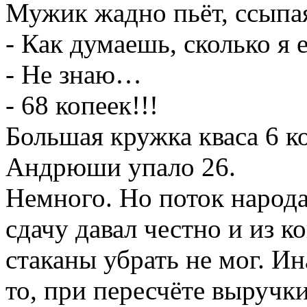
Большая кружка кваса 6 к
Андрюши упало 26.
Немного. Но поток народа
сдачу давал честно и из к
стаканы убрать не мог. И
то, при пересчёте выручки
десять – двенадцать рубл
Про себя Андрей рассказа
«Я в тюрьме сидел. За ра
одного. Часы отобрали. Ес