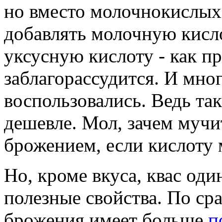
воспользовались. Ведь та
дешевле. Мол, зачем муч
брожением, если кислоту
Но, кроме вкуса, квас од
полезные свойства. По ср
брожения имеет больше
п
содержится больше молоч
После того, как квас был г
(фильтровали) насколько 