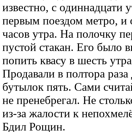
попить квасу в шесть утр
Продавали в полтора раза
бутылок пять. Сами счита
не пренебрегал. Не столь
из-за жалости к непохмел
Бдил Рощин.
Потом квасной сезон конч
пиво. Для торговли пивом
продавца. Нас с Рощиным
курсы. Но, это другая ист