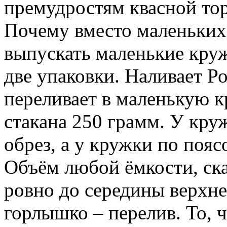
переливает в маленькую к
стакана 250 грамм. У круж
обрез, а у кружки по пояс
Объём любой ёмкости, ск
ровно до середины верхне
горлышко – перелив. То, ч
недопивок и противней, п
Рощин не ругается. Он ще
любителям справедливост
Если просят кружку кваса 