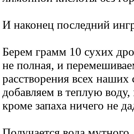
И наконец последний ин
Берем грамм 10 сухих др
чуть не полная, и переме
расстворения всех наших
добавляем в теплую воду, 
кроме запаха ничего не да
Получается вода мутного
из-за дрожжей. Разливаем 
и ставим на солнце на це
закрутив. Бутылки должны