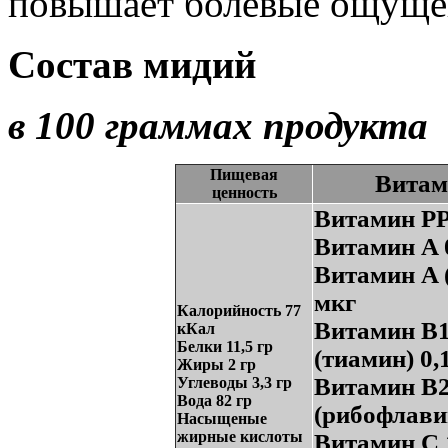
повышает болевые ощуще
Состав мидий
в 100 граммах продукта
Пищевая
Вита
ценность
Витамин PP
Витамин A 
Витамин A 
мкг
Калорийность 77
Витамин B
кКал
Белки 11,5 гр
(тиамин) 0,
Жиры 2 гр
Витамин B
Углеводы 3,3 гр
Вода 82 гр
(рибофлавин
Насыщеные
жирные кислоты
Витамин C 