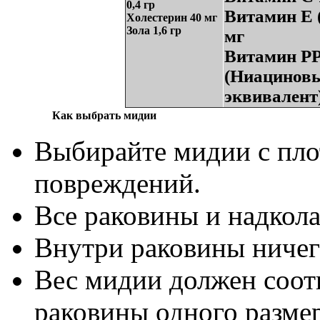
0,4 гр
Витамин E (
Холестерин 40 мг
Зола 1,6 гр
мг
Витамин P
(Ниацинов
эквивалент)
Как выбрать мидии
Выбирайте мидии с пло
повреждений.
Все раковины и надкол
Внутри раковины ничег
Вес мидии должен соотв
раковины одного разме