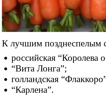
К лучшим позднеспелым с
российская “Королева о
“Вита Лонга”;
голландская “Флаккоро”
“Карлена”.