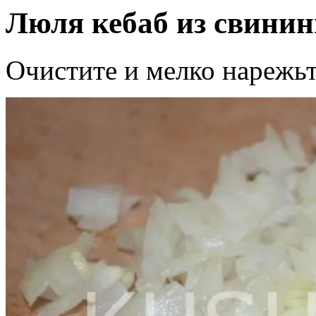
Люля кебаб из свинин
Очистите и мелко нарежь