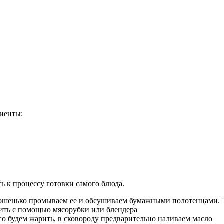
диенты:
ь к процессу готовки самого блюда.
орошенько промываем ее и обсушиваем бумажными полотенцами. Т
чить с помощью мясорубки или блендера
го будем жарить, в сковороду предварительно наливаем масло