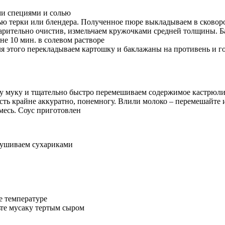
ми специями и солью
ю терки или блендера. Полученное пюре выкладываем в сковоро
арительно очистив, измельчаем кружочками средней толщины. Б
не 10 мин. в солевом растворе
я этого перекладываем картошку и баклажаны на противень и го
му муку и тщательно быстро перемешиваем содержимое кастрюли
ость крайне аккуратно, понемногу. Влили молоко – перемешайте
месь. Соус приготовлен
рушиваем сухариками
е температуре
ьте мусаку тертым сыром