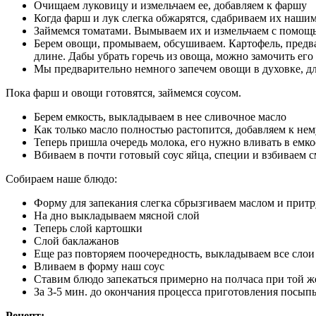
Очищаем луковицу и измельчаем ее, добавляем к фаршу
Когда фарш и лук слегка обжарятся, сдабриваем их наши
Займемся томатами. Вымываем их и измельчаем с помощь
Берем овощи, промываем, обсушиваем. Картофель, предв
длине. Дабы убрать горечь из овоща, можно замочить его 
Мы предварительно немного запечем овощи в духовке, дл
Пока фарш и овощи готовятся, займемся соусом.
Берем емкость, выкладываем в нее сливочное масло
Как только масло полностью растопится, добавляем к не
Теперь пришла очередь молока, его нужно вливать в емк
Вбиваем в почти готовый соус яйца, специи и взбиваем с
Собираем наше блюдо:
Форму для запекания слегка сбрызгиваем маслом и прит
На дно выкладываем мясной слой
Теперь слой картошки
Слой баклажанов
Еще раз повторяем поочередность, выкладываем все слои
Вливаем в форму наш соус
Ставим блюдо запекаться примерно на полчаса при той ж
За 3-5 мин. до окончания процесса приготовления посып
Рецепт: