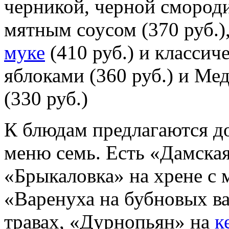
черникой, черной смород
мятным соусом (370 руб.)
муке
(410 руб.) и класси
яблоками (360 руб.) и Ме
(330 руб.)
К блюдам предлагаются д
меню семь. Есть «Дамская
«Брыкаловка» на хрене с 
«Варенуха на бубновых ва
травах, «Дурнопьян» на
к