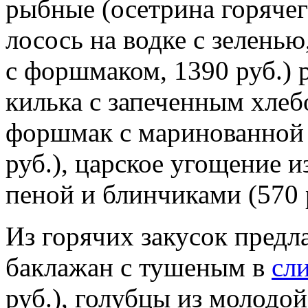
рыбные (осетрина горячег
лосось на водке с зелень
с форшмаком, 1390 руб.) 
килька с запеченным хлеб
форшмак с маринованной 
руб.), царское угощение 
пеной и блинчиками (570 р
Из горячих закусок предл
баклажан с тушеным в
сл
руб.), голубцы из молодой