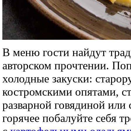
В меню гости найдут тра
авторском прочтении. По
холодные закуски: старор
костромскими опятами, ст
разварной говядиной или 
горячее побалуйте себя т