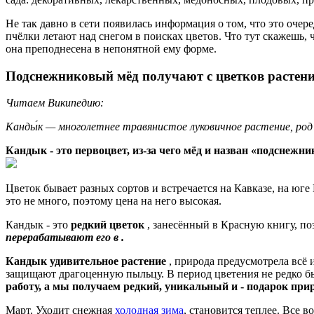
Не так давно в сети появилась информация о том, что это оч
пчёлки летают над снегом в поисках цветов. Что тут скажешь,
она преподнесена в непонятной ему форме.
Подснежниковый мёд получают с цветков растени
Читаем Википедию:
Канды́к — многолетнее травянистое луковичное растение, род
Кандык - это первоцвет, из-за чего мёд и назван «подснежн
Цветок бывает разных сортов и встречается на Кавказе, на юге
это не много, поэтому цена на него высокая.
Кандык - это
редкий цветок
, занесённый в Красную книгу, по
перерабатывают его в .
Кандык удивительное растение
, природа предусмотрела всё 
защищают драгоценную пыльцу. В период цветения не редко бы
работу, а мы получаем редкий, уникальный и - подарок при
Март. Уходит снежная
холодная зима
, становится теплее. Все 