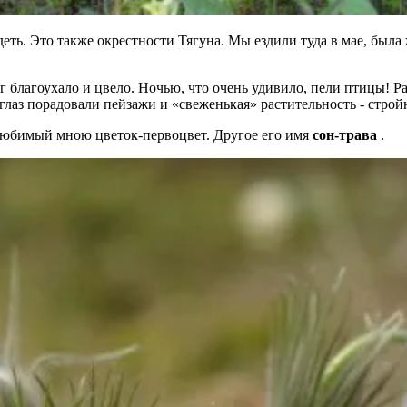
ть. Это также окрестности Тягуна. Мы ездили туда в мае, была 
 благоухало и цвело. Ночью, что очень удивило, пели птицы! Ра
лаз порадовали пейзажи и «свеженькая» растительность - стройн
любимый мною цветок-первоцвет. Другое его имя
сон-трава
.