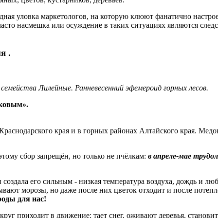
ередная уловка маркетологов, на которую клюют фанатично наст
 часто насмешка или осуждение в таких ситуациях являются след
я .
 семейства Лилейные. Ранневесенний эфемероид горных лесов.
иковым».
 Краснодарского края и в горных районах Алтайского края. Медо
этому сбор запрещён, но только не пчёлкам:
в апреле-мае трудо
и создала его сильным - низкая температура воздуха, дождь и лю
вают морозы, но даже после них цветок отходит и после потепл
роды для нас!
вокруг приходит в движение: тает снег, оживают деревья, станови