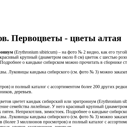
ов. Первоцветы - цветы алтая
рониум
(Erythronium sibiricum) – на фото № 2 видно, как его туг
 красивый крупный (диаметром около 8 см) цветок с шестью ро
 Подробнее о кандыке сибирском можно прочитать в сборнике ст
ы. Луковицы кандыка сибирского (см. фото № 3) можно заказать
ров) и полный каталог с ассортиментом более 200 других редких
ников, деревьев.
цветов цветет кандык сибирский или эритрониум (Erythronium sibi
тение семейства лилейные. У него красивый крупный (диаметром
 пятен. Неприхотлив, зимостоек. Подробнее о кандыке сибирско
ы. Луковицы кандыка сибирского (см. фото № 3) можно заказать
 (более 3 миллионов просмотров) и полный каталог с ассортиме
ных, цветов, кустарников, деревьев.