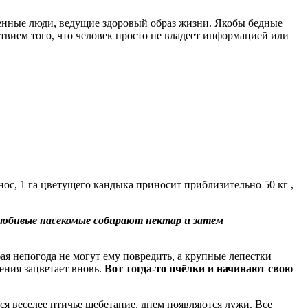
роенные люди, ведущие здоровый образ жизни. Якобы бедные
ствием того, что человек просто не владеет информацией или
нос, 1 га цветущего кандыка приносит приблизительно 50 кг ,
любивые насекомые собирают нектар и затем
бая непогода не могут ему повредить, а крупные лепестки
ения зацветает вновь.
Вот тогда-то пчёлки и начинают свою
тся веселее птичье щебетание, днем появляются лужи. Все