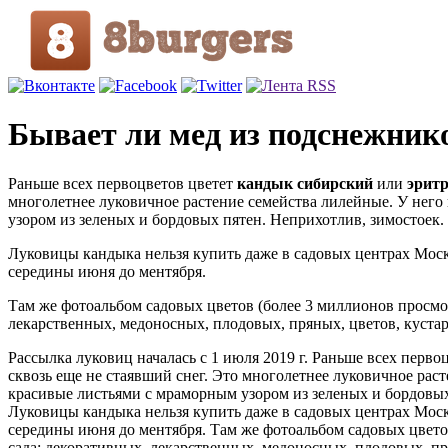
Бывает ли мед из подснежник
Раньше всех первоцветов цветет
кандык сибирский
или
эрит
многолетнее луковичное растение семейства лилейные. У него
узором из зеленых и бордовых пятен. Неприхотлив, зимостоек.
Луковицы кандыка нельзя купить даже в садовых центрах Москв
середины июня до ментября.
Там же фотоальбом садовых цветов (более 3 миллионов просмот
лекарственных, медоносных, плодовых, пряных, цветов, кустар
Рассылка луковиц началась с 1 июля 2019 г. Раньше всех перво
сквозь еще не стаявший снег. Это многолетнее луковичное рас
красивые листьями с мраморным узором из зеленых и бордовых
Луковицы кандыка нельзя купить даже в садовых центрах Москв
середины июня до ментября. Там же фотоальбом садовых цветов
сада: декоративных, лекарственных, медоносных, плодовых, пря