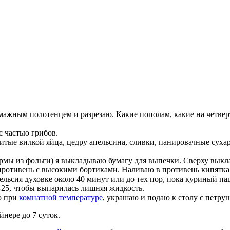
жным полотенцем и разрезаю. Какие пополам, какие на четверть
 частью грибов.
тые вилкой яйца, цедру апельсина, сливки, панировачные суха
рмы из фольги) я выкладываю бумагу для выпечки. Сверху вык
ротивень с высокими бортиками. Наливаю в противень кипятка 
льсия духовке около 40 минут или до тех пор, пока куриный па
-25, чтобы выпарилась лишняя жидкость.
ю при
комнатной температуре
, украшаю и подаю к столу с петру
нере до 7 суток.