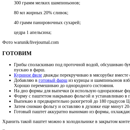
300 грамм мелких шампиньонов;
80 мл жирных 20% сливок;
40 грамм панировочных сухарей;
цедра 1 апельсина;
Фото warunik/livejournal.com
ГОТОВИМ
Грибы споласкиваю под проточной водой, обсушиваю бума
пускаю в фарш.
Куриное филе
дважды перекручиваю в мясорубке вместе с
Добавляю в
готовый фарш
из курицы и шампиньонов взби
Хорошо перемешиваю до однородного состояния.
На дно формы для выпечки (я использую одноразовые фо
Форму с паштетом накрываю фольгой и устанавливаю в п
Выпекаю в предварительно разогретой до 180 градусов Це
Затем снимаю фольгу и оставляю в духовке еще минут 20
Готовый паштет аккуратно вынимаю из формы, охлажда
Хранить такой паштет можно в холодильнике в закрытом контей