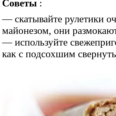
Советы
:
— скатывайте рулетики о
майонезом, они размокают
— используйте свежеприго
как с подсохшим свернуть