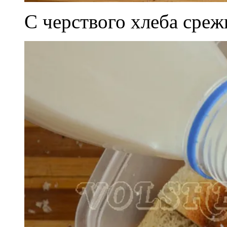
С черствого хлеба среж