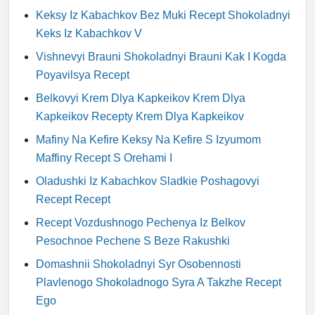
Keksy Iz Kabachkov Bez Muki Recept Shokoladnyi
Keks Iz Kabachkov V
Vishnevyi Brauni Shokoladnyi Brauni Kak I Kogda
Poyavilsya Recept
Belkovyi Krem Dlya Kapkeikov Krem Dlya
Kapkeikov Recepty Krem Dlya Kapkeikov
Mafiny Na Kefire Keksy Na Kefire S Izyumom
Maffiny Recept S Orehami I
Oladushki Iz Kabachkov Sladkie Poshagovyi
Recept Recept
Recept Vozdushnogo Pechenya Iz Belkov
Pesochnoe Pechene S Beze Rakushki
Domashnii Shokoladnyi Syr Osobennosti
Plavlenogo Shokoladnogo Syra A Takzhe Recept
Ego