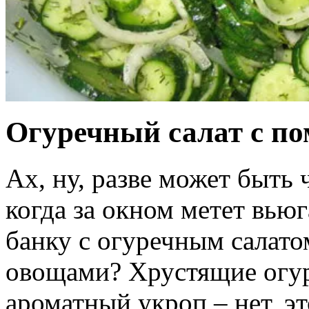
Огуречный салат с п
Ах, ну, разве может быть 
когда за окном метет вью
банку с огуречным салато
овощами? Хрустящие огур
ароматный укроп – нет, это